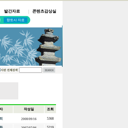
발간자료
콘텐츠감상실
건
향토사 자료
자
작성일
조회
희
5368
2008/09/16
환
5219
2007/07/06