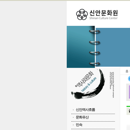
홈
신안역사흐름
문화유산
민속