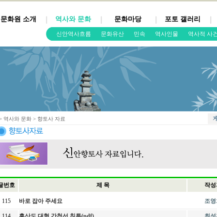
문화원 소개
역사와 문화
문화마당
포토 갤러리
신안역사흐름
문화유산
민속
역사인물
역사적 사
> 역사와 문화 > 향토사 자료
글번호
제 목
작성
115
바로 잡아 주세요
조영
114
흑산도 대형 간첩선 침투(pdf)
최성