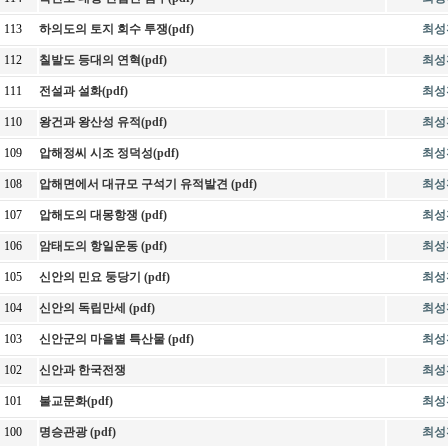
113
하의도의 토지 회수 투쟁(pdf)
최성
112
칠발도 등대의 연혁(pdf)
최성
111
전설과 설화(pdf)
최성
110
왕건과 왕산성 유적(pdf)
최성
109
압해정씨 시조 정덕성(pdf)
최성
108
압해면에서 대규모 구석기 유적발견 (pdf)
최성
107
압해도의 대몽항쟁 (pdf)
최성
106
암태도의 항일운동 (pdf)
최성
105
신안의 민요 둥당기 (pdf)
최성
104
신안의 독립만세 (pdf)
최성
103
신안군의 마을별 특산물 (pdf)
최성
102
신안과 한국전쟁
최성
101
불교문화(pdf)
최성
100
명승관광 (pdf)
최성