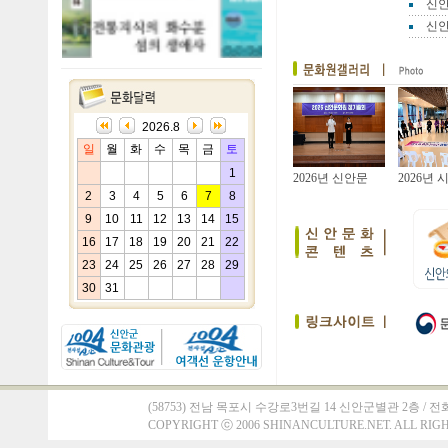
신안
신안
2026.8
일
월
화
수
목
금
토
1
2026년 신안문
2026년 
2
3
4
5
6
7
8
9
10
11
12
13
14
15
16
17
18
19
20
21
22
23
24
25
26
27
28
29
30
31
(58753) 전남 목포시 수강로3번길 14 신안군별관 2층 / 전화 : 061)
COPYRIGHT
ⓒ
2006 SHINANCULTURE.NET. ALL RIG