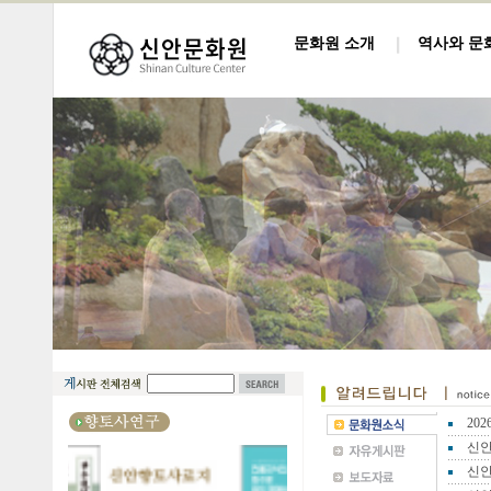
문화원 소개
역사와 문
20
신안
신안