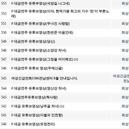
553
# 대금연주 유튜부영상(석양길 나그네)
최성
# 대금연주 유튜브영상(이야, 현역가왕 최고의 가수 '린'이 부른노
552
최성
래)
551
# 대금연주 유튜브영상(무너진 사랑탑)
최성
550
# 대금연주 유튜브영상(한번준 마음인데)
최성
549
# 대금연주 유튜브영상(당신)
최성
548
# 대금연주 유튜브영상(소양강 처녀)
최성
547
# 대금연주 유튜브영상(그정을 어이해요)
최성
[1]
546
# 대금연주 유튜브 영상(두메산골)
최성
여성긴급전
545
여성긴급전화1366전남센터 8월 안내입니다.
전
544
# 대금연주 유튜브영상(영산강 처녀)
최성
543
# 대금연주유튜브영상(짝사랑)
최성
542
# 대금 유튜브영상(낭주골 처녀)
최성
[1]
541
# 대금 유튜브영상(이별의 인천항)
최성
540
# 대금 유튜브영상(유정천리)
최성