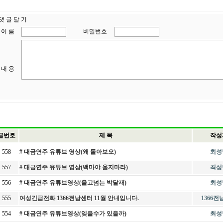
댓 글 달 기
이 름
비밀번호
내 용
글번호
제 목
작성
558
# 대금연주 유튜브 영상(왜 돌아보오)
최성
557
# 대금연주 유튜브 영상(백마야 울지마라)
최성
556
# 대금연주 유튜브영상(울고넘는 박달재)
최성
555
여성긴급전화 1366전남센터 11월 안내입니다.
1366
554
# 대금연주 유튜브영상(잊을수가 있을까)
최성