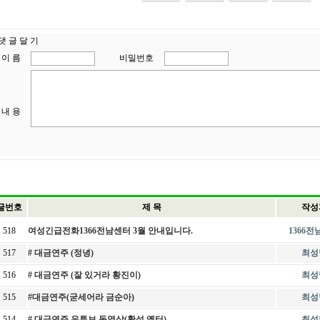
댓 글 달 기
이 름
비밀번호
내 용
글번호
제 목
작성
518
여성긴급전화1366전남센터 3월 안내입니다.
1366
517
# 대금연주 (정녕)
최성
516
# 대금연주 (잘 있거라 황진이)
최성
515
#대금연주(굳세어라 금순아)
최성
514
# 대금연주 유튜브 동영상(황성 옛터)
최성