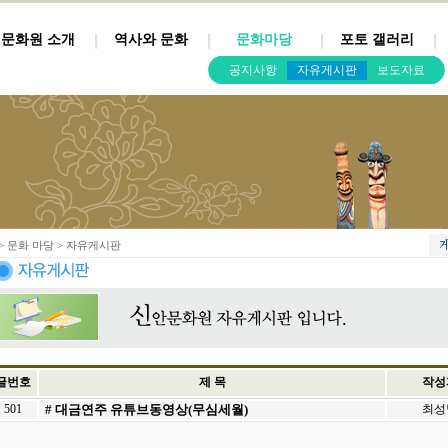
문화원 소개
역사와 문화
문화마당
포토 갤러리
공지사항
자유게시판
보도자료
> 문화 마당 > 자유게시판
글번호
제 목
작성
501
# 대금연주 유튜브동영상(무심세월)
최성