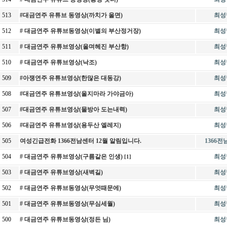
513
#대금연주 유튜브 동영상(까치가 울면)
최성
512
# 대금연주 유튜브동영상(이별의 부산정거장)
최성
511
# 대금연주 유튜브영상(울며헤진 부산항)
최성
510
# 대금연주 유튜브영상(낙조)
최성
509
#아쟁연주 유튜브영상(한많은 대동강)
최성
508
#대금연주 유튜브영상(울지마라 가야금아)
최성
507
#대금연주 유튜브영상(물방아 도는내력)
최성
506
#대금연주 유튜브영상(용두산 엘레지)
최성
505
여성긴급전화 1366전남센터 12월 알림입니다.
1366
504
# 대금연주 유튜브영상(구름같은 인생)
최성
[1]
503
# 대금연주 유튜브영상(새벽길)
최성
502
# 대금연주 유튜브동영상(무엇때문에)
최성
501
# 대금연주 유튜브동영상(무심세월)
최성
500
# 대금연주 유튜브동영상(정든 님)
최성