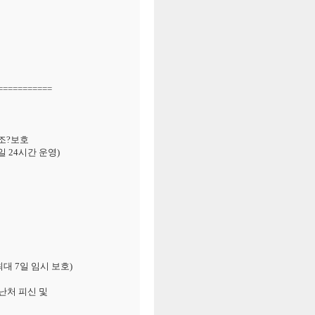
===========
구조?보호
 24시간 운영)
대 7일 임시 보호)
난처 피신 및