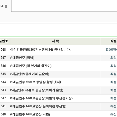
내 용
글번호
제 목
작성
518
여성긴급전화1366전남센터 3월 안내입니다.
1366
517
# 대금연주 (정녕)
최성
516
# 대금연주 (잘 있거라 황진이)
최성
515
#대금연주(굳세어라 금순아)
최성
514
# 대금연주 유튜브 동영상(황성 옛터)
최성
513
#대금연주 유튜브 동영상(까치가 울면)
최성
512
# 대금연주 유튜브동영상(이별의 부산정거장)
최성
511
# 대금연주 유튜브영상(울며헤진 부산항)
최성
510
# 대금연주 유튜브영상(낙조)
최성