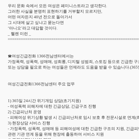
우리 문화 속에서 모든 여성은 페미니스트라고 생각한다.
그러한 사실을 분명히 표현하기를 거부할지 모르지만,
어떤 여자든지 40년 전으로 돌아가서
그 시대에 살고 싶냐고 묻는다면
‘아니오’라고 대답할 것이다.
_ 헬렌 미런 _
============================================================
☎여성긴급전화 1366전남센터에서는
가정폭력, 성폭력, 성매매, 성희롱, 디지털 성범죄, 스토킹 등으로 긴급한 
또는 상담을 필요로 하는 여성들은 언제라도 도움을 받을 수 있습니다.(365일
여성긴급전화1366전남센터 주요 업무
1) 365일 24시간 위기개입 상담(초기지원)
- 여성폭력 피해자에 대한 긴급상담, 긴급구조 진행
2) 긴급피난처 운영
- 피해여성 위기상황 발생 시 긴급피난처로 임시 보호 후 전문시설로 연계(최
3) 현장상담 서비스 진행
- 가정폭력, 성폭력, 성매매 등 피해여성에 대한 긴급한 구조의 지원, 긴급피
관련 기관 연계 등을 위해 현장에 출동하여 서비스 지원