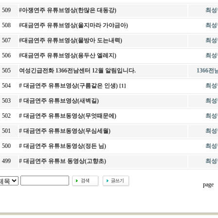
509
#아쟁연주 유튜브영상(한많은 대동강)
최성
508
#대금연주 유튜브영상(울지마라 가야금아)
최성
507
#대금연주 유튜브영상(물방아 도는내력)
최성
506
#대금연주 유튜브영상(용두산 엘레지)
최성
505
여성긴급전화 1366전남센터 12월 알림입니다.
1366
504
# 대금연주 유튜브영상(구름같은 인생)
최성
[1]
503
# 대금연주 유튜브영상(새벽길)
최성
502
# 대금연주 유튜브동영상(무엇때문에)
최성
501
# 대금연주 유튜브동영상(무심세월)
최성
500
# 대금연주 유튜브동영상(정든 님)
최성
499
# 대금연주 유튜브 동영상(고향초)
최성
page