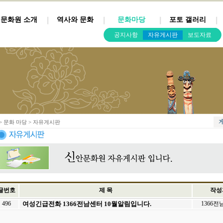
문화원 소개
역사와 문화
문화마당
포토 갤러리
공지사항
자유게시판
보도자료
> 문화 마당 > 자유게시판
글번호
제 목
작성
496
여성긴급전화 1366전남센터 10월알림입니다.
1366